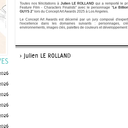
Toutes nos félicitations à
Julien LE ROLLAND
qui a remporté le pr
Feature Film - Characters Finalists" avec le personnage "
Le Billio
GUYS 2
" lors du Concept Art Awards 2025 à Los Angeles.
Le Concept Art Awards est décerné par un jury composé d'expert
l'excellence dans les domaines suivants : personnages, créat
environnements, images clés, palettes de couleurs et développement 
> Julien LE ROLLAND
VES
 2026
2026
2026
2026
2026
2026